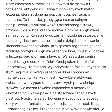
które znacząco skracają czas powrotu do zdrowia i
codziennej aktywności. Jedną z innowacyjnych metod
leczenia, która zyskuje na popularności, jest terapia
manualna. Ta technika, polegająca na manualnym
manipulowaniu tkankami wokół uszkodzonego stawu,
przynosi ulgę w bólu oraz wspomaga proces zwiększania
zakresu ruchu. Kolejną nowoczesną metodą jest stosowanie
technologii laserowej. Laseroterapia, dzięki zastosowaniu
skoncentrowanego światła, przyspiesza regenerację tkanek,
redukuje obrzęki i zwiększa przepływ krwi, co jest kluczowe
w leczeniu
podwichnięć stawów
. Warszawskie centra
rehabilitacyjne coraz częściej oferują także terapię falą
uderzeniową. Ta metoda, wykorzystująca fale akustyczne do
stymulacji miejscowego przepływu krwi i procesów
naprawczych w tkankach, jest niezwykle efektywna,
zwłaszcza w przypadkach przewlekłych podwichnięć
stawów. Nie można również zapomnieć o metodyce
kinezytapingu, która polega na stosowaniu specjalnych
plastrów. Plastry te są aplikowane w specyficzny sposób,
który wspiera funkcję stawu, zmniejszając ból i stabilizując
uszkodzoną okolicę. Przychodnia Moja w Warszawie oferuje