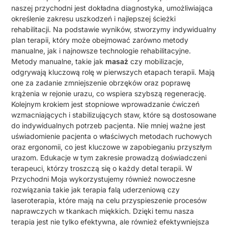
naszej przychodni jest dokładna diagnostyka, umożliwiająca
określenie zakresu uszkodzeń i najlepszej ścieżki
rehabilitacji. Na podstawie wyników, stworzymy indywidualny
plan terapii, który może obejmować zarówno metody
manualne, jak i najnowsze technologie rehabilitacyjne.
Metody manualne, takie jak
masaż
czy mobilizacje,
odgrywają kluczową rolę w pierwszych etapach terapii. Mają
one za zadanie zmniejszenie obrzęków oraz poprawę
krążenia w rejonie urazu, co wspiera szybszą regenerację.
Kolejnym krokiem jest stopniowe wprowadzanie ćwiczeń
wzmacniających i stabilizujących staw, które są dostosowane
do indywidualnych potrzeb pacjenta. Nie mniej ważne jest
uświadomienie pacjenta o właściwych metodach ruchowych
oraz ergonomii, co jest kluczowe w zapobieganiu przyszłym
urazom. Edukacje w tym zakresie prowadzą doświadczeni
terapeuci, którzy troszczą się o każdy detal terapii. W
Przychodni Moja wykorzystujemy również nowoczesne
rozwiązania takie jak terapia falą uderzeniową czy
laseroterapia, które mają na celu przyspieszenie procesów
naprawczych w tkankach miękkich. Dzięki temu nasza
terapia jest nie tylko efektywna, ale również efektywniejsza