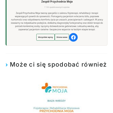
Zespół Przychodnia Moja
7 193 opublikowanych wpisów
Zespół Przychodnia Moja tworzą specjaliści z zakresu fizjoterapii, rehabilitacji i terapii
wspierających powrót do sprawności. Pomagamy pacjentom w leczeniu bólu, poprawie
ruchomości oraz odzyskiwaniu komfortu życia po urazach, przeciążeniach i zabiegach. W pracy
stawiamy na indywidualne podejście, dokładną diagnostykę funkcjonalną oraz dobór terapii do
potrzeb konkretnej osoby. Łączymy doświadczenie gabinetowe z aktualną wiedzą, aby
zapewniać pacjentom rzetelne i bezpieczne wsparcie na każdym etapie terapii.
Wszystkie wpisy
Strona www
Może ci się spodobać również