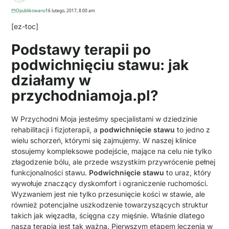
Opublikowano
16 lutego, 2017, 8:00 am
[ez-toc]
Podstawy terapii po
podwichnięciu stawu: jak
działamy w
przychodniamoja.pl?
W Przychodni Moja jesteśmy specjalistami w dziedzinie
rehabilitacji i fizjoterapii, a
podwichnięcie stawu
to jedno z
wielu schorzeń, którymi się zajmujemy. W naszej klinice
stosujemy kompleksowe podejście, mające na celu nie tylko
złagodzenie bólu, ale przede wszystkim przywrócenie pełnej
funkcjonalności stawu.
Podwichnięcie stawu
to uraz, który
wywołuje znaczący dyskomfort i ograniczenie ruchomości.
Wyzwaniem jest nie tylko przesunięcie kości w stawie, ale
również potencjalne uszkodzenie towarzyszących struktur
takich jak więzadła, ścięgna czy mięśnie. Właśnie dlatego
nasza terapia jest tak ważna. Pierwszym etapem leczenia w