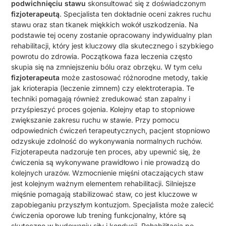
podwichnięciu stawu
skonsultować się z doświadczonym
fizjoterapeutą
. Specjalista ten dokładnie oceni zakres ruchu
stawu oraz stan tkanek miękkich wokół uszkodzenia. Na
podstawie tej oceny zostanie opracowany indywidualny plan
rehabilitacji, który jest kluczowy dla skutecznego i szybkiego
powrotu do zdrowia. Początkowa faza leczenia często
skupia się na zmniejszeniu bólu oraz obrzęku. W tym celu
fizjoterapeuta
może zastosować różnorodne metody, takie
jak krioterapia (leczenie zimnem) czy elektroterapia. Te
techniki pomagają również zredukować stan zapalny i
przyśpieszyć proces gojenia. Kolejny etap to stopniowe
zwiększanie zakresu ruchu w stawie. Przy pomocu
odpowiednich ćwiczeń terapeutycznych, pacjent stopniowo
odzyskuje zdolność do wykonywania normalnych ruchów.
Fizjoterapeuta nadzoruje ten proces, aby upewnić się, że
ćwiczenia są wykonywane prawidłowo i nie prowadzą do
kolejnych urazów. Wzmocnienie mięśni otaczających staw
jest kolejnym ważnym elementem rehabilitacji. Silniejsze
mięśnie pomagają stabilizować staw, co jest kluczowe w
zapobieganiu przyszłym kontuzjom. Specjalista może zalecić
ćwiczenia oporowe lub trening funkcjonalny, które są
skuteczne w budowaniu siły i kondycji. Rehabilitacja po