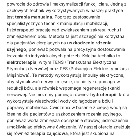
powrocie do zdrowia i maksymalizacji funkcji ciała. Jedną z
czołowych technik wykorzystywanych w naszej praktyce
jest
terapia manualna
. Poprzez zastosowanie
specjalistycznych technik manipulacji i mobilizacji,
fizjoterapeuci pracują nad zwiększeniem zakresu ruchu i
zmniejszeniem bólu. Metoda ta jest szczególnie korzystna
dla pacjentów cierpiących na
uszkodzenie rdzenia
szyjnego
, ponieważ pozwala na precyzyjne dostosowanie
leczenia do indywidualnych potrzeb. Kolejna technika to
elektroterapia
, w tym TENS (Transkutana Elektryczna
Stymulacja Nerwów) oraz PES (Pulsacyjna Elektrostymulacja
Mięśniowa). Te metody wykorzystują impulsy elektryczne,
aby stymulować nerwy i mięśnie, co nie tylko pomaga w
redukcji bólu, ale również wspomaga regenerację tkanki
nerwowej. Nie możemy pominąć również
hydroterapii
, która
wykorzystuje właściwości wody do łagodzenia bólu i
poprawy mobilności. Ćwiczenia w basenie z ciepłą wodą są
idealne dla pacjentów z uszkodzeniem rdzenia szyjnego,
ponieważ woda zmniejsza obciążenie stawów, jednocześnie
umożliwiając efektywne ćwiczenie. W naszej ofercie znajduje
się również
terapia zajęciowa
, która jest skupiona na