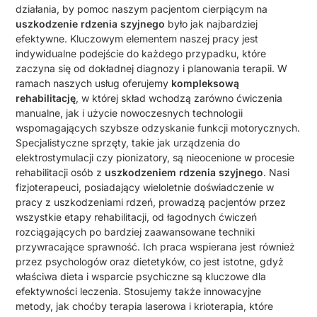
działania, by pomoc naszym pacjentom cierpiącym na
uszkodzenie rdzenia szyjnego
było jak najbardziej
efektywne. Kluczowym elementem naszej pracy jest
indywidualne podejście do każdego przypadku, które
zaczyna się od dokładnej diagnozy i planowania terapii. W
ramach naszych usług oferujemy
kompleksową
rehabilitację
, w której skład wchodzą zarówno ćwiczenia
manualne, jak i użycie nowoczesnych technologii
wspomagających szybsze odzyskanie funkcji motorycznych.
Specjalistyczne sprzęty, takie jak urządzenia do
elektrostymulacji czy pionizatory, są nieocenione w procesie
rehabilitacji osób z
uszkodzeniem rdzenia szyjnego
. Nasi
fizjoterapeuci, posiadający wieloletnie doświadczenie w
pracy z uszkodzeniami rdzeń, prowadzą pacjentów przez
wszystkie etapy rehabilitacji, od łagodnych ćwiczeń
rozciągających po bardziej zaawansowane techniki
przywracające sprawność. Ich praca wspierana jest również
przez psychologów oraz dietetyków, co jest istotne, gdyż
właściwa dieta i wsparcie psychiczne są kluczowe dla
efektywności leczenia. Stosujemy także innowacyjne
metody, jak choćby terapia laserowa i krioterapia, które