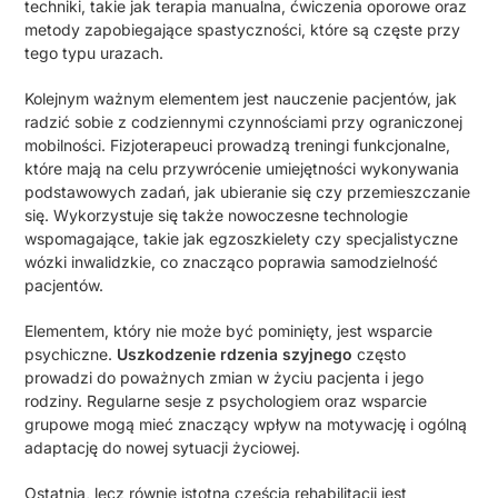
techniki, takie jak terapia manualna, ćwiczenia oporowe oraz
metody zapobiegające spastyczności, które są częste przy
tego typu urazach.
Kolejnym ważnym elementem jest nauczenie pacjentów, jak
radzić sobie z codziennymi czynnościami przy ograniczonej
mobilności. Fizjoterapeuci prowadzą treningi funkcjonalne,
które mają na celu przywrócenie umiejętności wykonywania
podstawowych zadań, jak ubieranie się czy przemieszczanie
się. Wykorzystuje się także nowoczesne technologie
wspomagające, takie jak egzoszkielety czy specjalistyczne
wózki inwalidzkie, co znacząco poprawia samodzielność
pacjentów.
Elementem, który nie może być pominięty, jest wsparcie
psychiczne.
Uszkodzenie rdzenia szyjnego
często
prowadzi do poważnych zmian w życiu pacjenta i jego
rodziny. Regularne sesje z psychologiem oraz wsparcie
grupowe mogą mieć znaczący wpływ na motywację i ogólną
adaptację do nowej sytuacji życiowej.
Ostatnią, lecz równie istotną częścią rehabilitacji jest