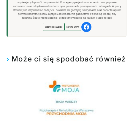
wspierających powrót do sprawności. Pomagamy pacjentom w leczeniu bólu, poprawie
ruchomości oraz odzyskiwaniu komfortu życia po urazach, przeciążeniach i zabiegach. W pracy
stawiamy na indywidualne podejście, dokładną diagnostykę funkcjonalną oraz dobór terapii do
potrzeb konkretnej osoby. Łączymy doświadczenie gabinetowe z aktualną wiedzą, aby
zapewniać pacjentom rzetelne i bezpieczne wsparcie na każdym etapie terapii.
Wszystkie wpisy
Strona www
Może ci się spodobać również