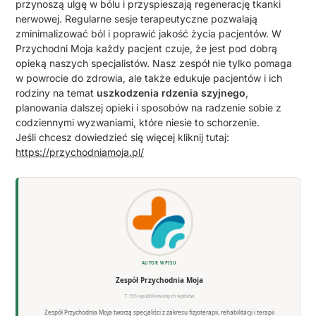
przynoszą ulgę w bólu i przyspieszają regenerację tkanki
nerwowej. Regularne sesje terapeutyczne pozwalają
zminimalizować ból i poprawić jakość życia pacjentów. W
Przychodni Moja każdy pacjent czuje, że jest pod dobrą
opieką naszych specjalistów. Nasz zespół nie tylko pomaga
w powrocie do zdrowia, ale także edukuje pacjentów i ich
rodziny na temat
uszkodzenia rdzenia szyjnego
,
planowania dalszej opieki i sposobów na radzenie sobie z
codziennymi wyzwaniami, które niesie to schorzenie.
Jeśli chcesz dowiedzieć się więcej kliknij tutaj:
https://przychodniamoja.pl/
AUTOR WPISU
Zespół Przychodnia Moja
7 193 opublikowanych wpisów
Zespół Przychodnia Moja tworzą specjaliści z zakresu fizjoterapii, rehabilitacji i terapii