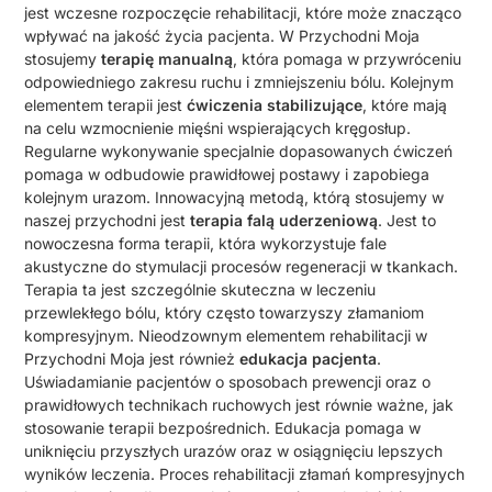
jest wczesne rozpoczęcie rehabilitacji, które może znacząco
wpływać na jakość życia pacjenta. W Przychodni Moja
stosujemy
terapię manualną
, która pomaga w przywróceniu
odpowiedniego zakresu ruchu i zmniejszeniu bólu. Kolejnym
elementem terapii jest
ćwiczenia stabilizujące
, które mają
na celu wzmocnienie mięśni wspierających kręgosłup.
Regularne wykonywanie specjalnie dopasowanych ćwiczeń
pomaga w odbudowie prawidłowej postawy i zapobiega
kolejnym urazom. Innowacyjną metodą, którą stosujemy w
naszej przychodni jest
terapia falą uderzeniową
. Jest to
nowoczesna forma terapii, która wykorzystuje fale
akustyczne do stymulacji procesów regeneracji w tkankach.
Terapia ta jest szczególnie skuteczna w leczeniu
przewlekłego bólu, który często towarzyszy złamaniom
kompresyjnym. Nieodzownym elementem rehabilitacji w
Przychodni Moja jest również
edukacja pacjenta
.
Uświadamianie pacjentów o sposobach prewencji oraz o
prawidłowych technikach ruchowych jest równie ważne, jak
stosowanie terapii bezpośrednich. Edukacja pomaga w
uniknięciu przyszłych urazów oraz w osiągnięciu lepszych
wyników leczenia. Proces rehabilitacji złamań kompresyjnych