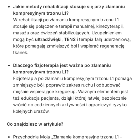
Jakie metody rehabilitacji stosuje się przy złamaniu
kompresyjnym trzonu L1?
W rehabilitacji po złamaniu kompresyjnym trzonu L1
stosuje się połączenie terapii manualnej, kinezyterapii,
masażu oraz ćwiczeń stabilizujących. Uzupełnieniem
mogą być
ultradźwięki
,
TENS
i terapia falą uderzeniową,
które pomagają zmniejszyć ból i wspierać regenerację
tkanek.
Dlaczego fizjoterapia jest ważna po złamaniu
kompresyjnym trzonu L1?
Fizjoterapia po złamaniu kompresyjnym trzonu L1 pomaga
zmniejszyć ból, poprawić zakres ruchu i odbudować
mięśnie wspierające kręgosłup. Ważnym elementem jest
też edukacja pacjenta, dzięki której łatwiej bezpiecznie
wrócić do codziennych aktywności i ograniczyć ryzyko
kolejnych urazów.
Co znajdziesz w artykule?
Przychodnia Moja „Złamanie kompresyjne trzonu L1 –