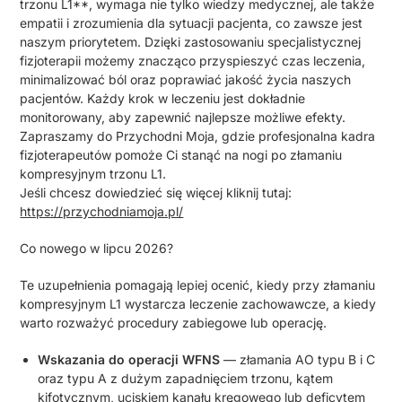
trzonu L1**, wymaga nie tylko wiedzy medycznej, ale także
empatii i zrozumienia dla sytuacji pacjenta, co zawsze jest
naszym priorytetem. Dzięki zastosowaniu specjalistycznej
fizjoterapii możemy znacząco przyspieszyć czas leczenia,
minimalizować ból oraz poprawiać jakość życia naszych
pacjentów. Każdy krok w leczeniu jest dokładnie
monitorowany, aby zapewnić najlepsze możliwe efekty.
Zapraszamy do Przychodni Moja, gdzie profesjonalna kadra
fizjoterapeutów pomoże Ci stanąć na nogi po złamaniu
kompresyjnym trzonu L1.
Jeśli chcesz dowiedzieć się więcej kliknij tutaj:
https://przychodniamoja.pl/
Co nowego w lipcu 2026?
Te uzupełnienia pomagają lepiej ocenić, kiedy przy złamaniu
kompresyjnym L1 wystarcza leczenie zachowawcze, a kiedy
warto rozważyć procedury zabiegowe lub operację.
Wskazania do operacji WFNS
— złamania AO typu B i C
oraz typu A z dużym zapadnięciem trzonu, kątem
kifotycznym, uciskiem kanału kręgowego lub deficytem