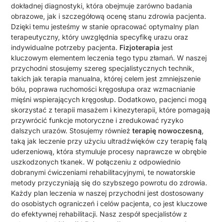
dokładnej diagnostyki, która obejmuje zarówno badania
obrazowe, jak i szczegółową ocenę stanu zdrowia pacjenta.
Dzięki temu jesteśmy w stanie opracować optymalny plan
terapeutyczny, który uwzględnia specyfikę urazu oraz
indywidualne potrzeby pacjenta.
Fizjoterapia
jest
kluczowym elementem leczenia tego typu złamań. W naszej
przychodni stosujemy szereg specjalistycznych technik,
takich jak terapia manualna, której celem jest zmniejszenie
bólu, poprawa ruchomości kręgosłupa oraz wzmacnianie
mięśni wspierających kręgosłup. Dodatkowo, pacjenci mogą
skorzystać z terapii masażem i kinezyterapii, które pomagają
przywrócić funkcje motoryczne i zredukować ryzyko
dalszych urazów. Stosujemy również
terapię nowoczesną
,
taką jak leczenie przy użyciu ultradźwięków czy terapię falą
uderzeniową, która stymuluje procesy naprawcze w obrębie
uszkodzonych tkanek. W połączeniu z odpowiednio
dobranymi ćwiczeniami rehabilitacyjnymi, te nowatorskie
metody przyczyniają się do szybszego powrotu do zdrowia.
Każdy plan leczenia w naszej przychodni jest dostosowany
do osobistych ograniczeń i celów pacjenta, co jest kluczowe
do efektywnej rehabilitacji. Nasz zespół specjalistów z