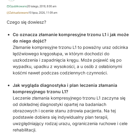
Opublikowano
20 lutego, 2018, 8:00 am
Zaktualizowano
10 lipca, 2026, 11:09 am
Czego się dowiesz?
Co oznacza złamanie kompresyjne trzonu L1 i jak może
do niego dojść?
Złamanie kompresyjne trzonu L1 to poważny uraz odcinka
lędźwiowego kręgosłupa, w którym dochodzi do
uszkodzenia i zapadnięcia kręgu. Może pojawić się po
wypadku, upadku z wysokości, a u osób z osłabionymi
kośćmi nawet podczas codziennych czynności.
Jak wygląda diagnostyka i plan leczenia złamania
kompresyjnego trzonu L1?
Leczenie złamania kompresyjnego trzonu L1 zaczyna się
od dokładnej diagnostyki opartej na badaniach
obrazowych i ocenie stanu zdrowia pacjenta. Na tej
podstawie dobiera się indywidualny plan terapii,
uwzględniający rodzaj urazu, ograniczenia ruchowe i cele
rehabilitacji.