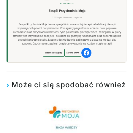
AUTOR WPISU
Zespół Przychodnia Moja
7 193 opublikowanych wpisów
Zespół Przychodnia Moja tworzą specjaliści z zakresu fizjoterapii, rehabilitacji i terapii
wspierających powrót do sprawności. Pomagamy pacjentom w leczeniu bólu, poprawie
ruchomości oraz odzyskiwaniu komfortu życia po urazach, przeciążeniach i zabiegach. W pracy
stawiamy na indywidualne podejście, dokładną diagnostykę funkcjonalną oraz dobór terapii do
potrzeb konkretnej osoby. Łączymy doświadczenie gabinetowe z aktualną wiedzą, aby
zapewniać pacjentom rzetelne i bezpieczne wsparcie na każdym etapie terapii.
Wszystkie wpisy
Strona www
Może ci się spodobać również