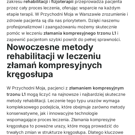
zakresu
rehabilitacji
i
fizjoterapii
przeprowadza pacjenta
przez cały proces leczenia, oferując wsparcie na każdym
etapie terapii. W Przychodni Moja w Warszawie zrozumienie i
zdrowie pacjenta są dla nas priorytetem. Dzięki naszemu
profesjonalizmowi i zaangażowaniu możemy skutecznie
pomóc w leczeniu
złamania kompresyjnego trzonu L1
i
zapewnić pacjentom szybki powrót do pełnej sprawności.
Nowoczesne metody
rehabilitacji w leczeniu
złamań kompresyjnych
kręgosłupa
W Przychodni Moja, pacjenci z
złamaniem kompresyjnym
trzonu L1
mogą liczyć na najnowsze i najbardziej skuteczne
metody rehabilitacji. Leczenie tego typu urazów wymaga
kompleksowego podejścia, które obejmuje zarówno metody
konserwatywne, jak i innowacyjne technologie
wspomagające proces leczenia. Złamania kompresyjne
kręgosłupa to poważne urazy, które mogą prowadzić do
trwałych zmian w strukturze kręgosłupa. Dlatego kluczowe