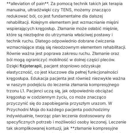
**alleviation of pain**. Za pomocą technik takich jak terapia
manualna, ultradźwięki czy TENS, możemy znacząco
redukować ból, co jest fundamentalne dla dalszej
rehabilitacji. Kolejnym elementem jest wzmacnianie mięśni
wspierających kręgosłup. Złamanie może osłabić mięśnie,
które są niezbędne do utrzymania właściwej postawy i
technik ruchu. Dlatego odpowiednio dobrane ćwiczenia
wzmacniające stają się nieodzownym elementem rehabilitacji.
Równie ważna jest poprawa zakresu ruchu. Złamanie oraz
ból mogą ograniczyć mobilność w dolnej części pleców.
Dzięki
fizjoterapii
, pacjent stopniowo odzyskuje
elastyczność, co jest kluczowe dla pełnej funkcjonalności
kręgosłupa.
Edukacja pacjenta jest również niezwykle ważna
w naszym podejściu do leczenia złamania kompresyjnego
trzonu L1. Pacjenci uczą się, jak odpowiednio obciążać
kręgosłup w codziennym życiu, co może znacząco
przyczynić się do zapobiegania przyszłym urazom. W
Przychodni Moja do każdego pacjenta podchodzimy
indywidualnie, tworząc plan leczenia dostosowany do
specyficznych potrzeb i możliwości osoby leczonej. Leczenie
tak skomplikowanej kontuzji, jak **złamanie kompresyjne