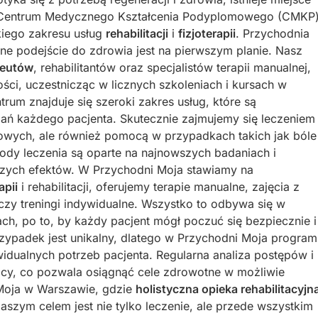
h Centrum Medycznego Kształcenia Podyplomowego (CMKP
kiego zakresu usług
rehabilitacji
i
fizjoterapii
. Przychodnia
ne podejście do zdrowia jest na pierwszym planie. Nasz
peutów
, rehabilitantów oraz specjalistów terapii manualnej,
ości, uczestnicząc w licznych szkoleniach i kursach w
um znajduje się szeroki zakres usług, które są
ń każdego pacjenta. Skutecznie zajmujemy się leczeniem
towych, ale również pomocą w przypadkach takich jak bóle
dy leczenia są oparte na najnowszych badaniach i
pszych efektów. W Przychodni Moja stawiamy na
apii
i rehabilitacji, oferujemy terapie manualne, zajęcia z
czy treningi indywidualne. Wszystko to odbywa się w
h, po to, by każdy pacjent mógł poczuć się bezpiecznie i
ypadek jest unikalny, dlatego w Przychodni Moja program
idualnych potrzeb pacjenta. Regularna analiza postępów i
racy, co pozwala osiągnąć cele zdrowotne w możliwie
Moja w Warszawie, gdzie
holistyczna opieka rehabilitacyjn
 Naszym celem jest nie tylko leczenie, ale przede wszystkim