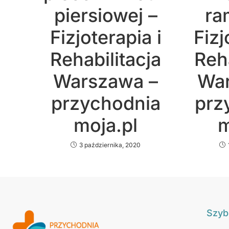
piersiowej –
ra
Fizjoterapia i
Fizj
Rehabilitacja
Reha
Warszawa –
War
przychodnia
prz
moja.pl
m
3 października, 2020
Szybk