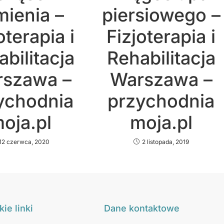
mienia –
piersiowego –
oterapia i
Fizjoterapia i
bilitacja
Rehabilitacja
szawa –
Warszawa –
ychodnia
przychodnia
oja.pl
moja.pl
12 czerwca, 2020
2 listopada, 2019
ie linki
Dane kontaktowe