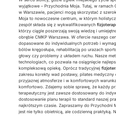
wyjątkowe – Przychodnia Moja. Tutaj, w ramac
w Warszawie, pacjenci mogą skorzystać z szero
Moja to nowoczesne centrum, w którym holistycz
zespół składa się z wykwalifikowanych
fizjotera
którzy ciągle poszerzają swoją wiedzę i umiejętn
obrębie CMKP Warszawa. W ofercie naszego centr
dopasowane do indywidualnych potrzeb i wymaga
bólów kręgosłupa, rehabilitacją po urazach spor
głowy czy problemy z układem ruchu. Nasze meto
technologiach, co pozwala na osiągnięcie najle
kompleksową opiekę. Oprócz tradycyjnej
fizjoter
zakresu korekty wad postawy, pilates medyczny 
przyjaznej atmosferze i w komfortowych warunkac
komfortowo. Zdajemy sobie sprawę, że każdy prz
terapeutyczny jest zawsze dostosowany do indyw
dostosowanie planu terapii to standard naszej p
najkrótszym czasie. Zapraszamy do Przychodni 
jest nie tylko obietnicą, ale codzienną praktyką.