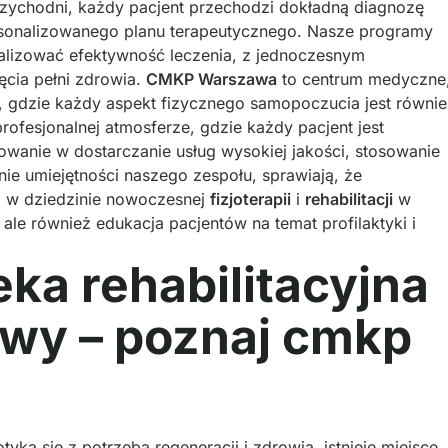
rzychodni, każdy pacjent przechodzi dokładną diagnozę
rsonalizowanego planu terapeutycznego. Nasze programy
malizować efektywność leczenia, z jednoczesnym
cia pełni zdrowia.
CMKP Warszawa
to centrum medyczne
a, gdzie każdy aspekt fizycznego samopoczucia jest równie
rofesjonalnej atmosferze, gdzie każdy pacjent jest
wanie w dostarczanie usług wysokiej jakości, stosowanie
nie umiejętności naszego zespołu, sprawiają, że
m w dziedzinie nowoczesnej
fizjoterapii
i
rehabilitacji
w
 ale również edukacja pacjentów na temat profilaktyki i
eka rehabilitacyjna
wy – poznaj cmkp
tyka się z potrzebą regeneracji i zdrowia, istnieje miejsce