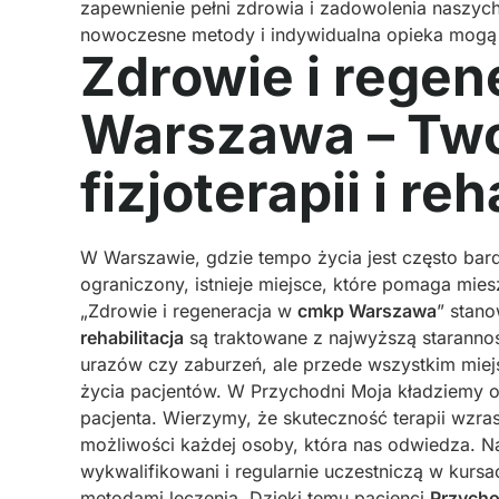
zapewnienie pełni zdrowia i zadowolenia naszych 
nowoczesne metody i indywidualna opieka mogą p
Zdrowie i rege
Warszawa – Two
fizjoterapii i reh
W Warszawie, gdzie tempo życia jest często bar
ograniczony, istnieje miejsce, które pomaga mie
„Zdrowie i regeneracja w
cmkp Warszawa
” stan
rehabilitacja
są traktowane z najwyższą starannośc
urazów czy zaburzeń, ale przede wszystkim miejsc
życia pacjentów. W Przychodni Moja kładziemy 
pacjenta. Wierzymy, że skuteczność terapii wzr
możliwości każdej osoby, która nas odwiedza. Na
wykwalifikowani i regularnie uczestniczą w kurs
metodami leczenia. Dzięki temu pacjenci
Przycho