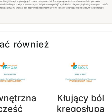
rehabilitacji i terapii wspierających powrót do sprawności. Pomagamy pacjentom w leczeniu bólu, poprawie
eniach i zabiegach. W pracy stawiamy na indywidualne podejście, dokładną diagnostykę funkcjonalną oraz dobór
towe z aktualną wiedzą, aby zapewniać pacjentom rzetelne i bezpieczne wsparcie na każdym etapie terapii.
ać również
nętrzna
Kłujący ból
część
kręgosłupa