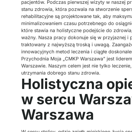
pacjentów. Podczas pierwszej wizyty w naszej p
stanu zdrowia, która pozwala na stworzenie spe
rehabilitacyjne są projektowane tak, aby maksy
minimalizowaniem czasu potrzebnego do osiągnię
które stawia na holistyczne podejście do zdrowi
ważny. Nasza pracy dokonuje się w przyjaznej i p
traktowany z najwyższą troską i uwagą. Zaangażo
innowacyjnych metod leczenia i ciągłe doskonale
Przychodnia Moja „CMKP Warszawa” jest lidere
Warszawie. Naszym celem jest nie tylko leczenie,
utrzymania dobrego stanu zdrowia.
Holistyczna opi
w sercu Warsza
Warszawa
W sercu stolicy, gdzie zgiełk miejskiego życia spo