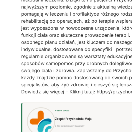
najwyższym poziomie, zgodnie z aktualną wiedzą
pomagają w leczeniu i profilaktyce różnego rodz
rehabilitację po operacjach, aż po terapie wspie
jest wyposażona w nowoczesne urządzenia, któ
funkcji ciała oraz skuteczne prowadzenie terapii
osobnego planu działań, jest kluczem do naszeg
indywidualne, dostosowane do specyfiki i potrze
regularnie organizowane są warsztaty edukacyjne
sposobów samopomoc przy drobnych dolegliwośc
swojego ciała i zdrowia. Zapraszamy do Przycho
każdy znajdzie pomoc dostosowaną do swoich po
specjalistów, aby żyć zdrowiej i cieszyć się lep
Dowiedz się więcej – Kliknij tutaj:
https://przycho
AUTOR WPISU
Zespół Przychodnia Moja
7 193 opublikowanych wpisów