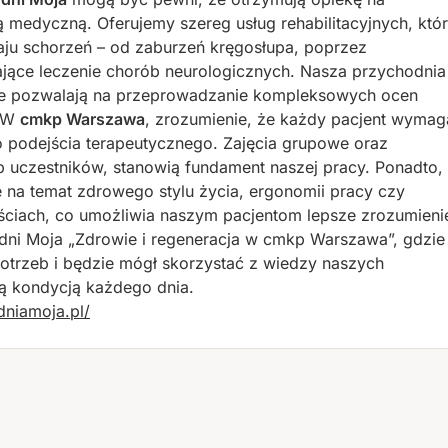
 medyczną. Oferujemy szereg usług rehabilitacyjnych, któ
aju schorzeń – od zaburzeń kręgosłupa, poprzez
rające leczenie chorób neurologicznych. Nasza przychodnia
re pozwalają na przeprowadzanie kompleksowych ocen
. W
cmkp Warszawa
, zrozumienie, że każdy pacjent wymag
o podejścia terapeutycznego. Zajęcia grupowe oraz
b uczestników, stanowią fundament naszej pracy. Ponadto,
 na temat zdrowego stylu życia, ergonomii pracy czy
iach, co umożliwia naszym pacjentom lepsze zrozumieni
dni Moja „Zdrowie i regeneracja w cmkp Warszawa”, gdzie
trzeb i będzie mógł skorzystać z wiedzy naszych
szą kondycją każdego dnia.
dniamoja.pl/