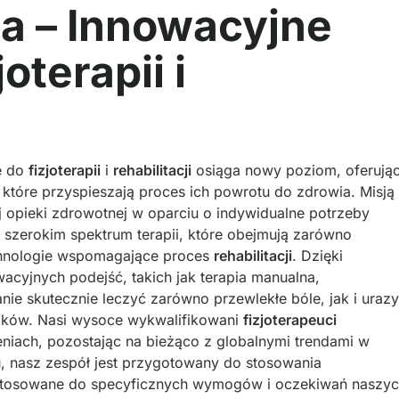
 – Innowacyjne
oterapii i
e do
fizjoterapii
i
rehabilitacji
osiąga nowy poziom, oferują
 które przyspieszają proces ich powrotu do zdrowia. Misją
 opieki zdrowotnej w oparciu o indywidualne potrzeby
w szerokim spektrum terapii, które obejmują zarówno
echnologie wspomagające proces
rehabilitacji
. Dzięki
cyjnych podejść, takich jak terapia manualna,
anie skutecznie leczyć zarówno przewlekłe bóle, jak i urazy
dków. Nasi wysoce wykwalifikowani
fizjoterapeuci
eniach, pozostając na bieżąco z globalnymi trendami w
mu, nasz zespół jest przygotowany do stosowania
dostosowane do specyficznych wymogów i oczekiwań naszy