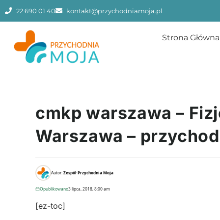
22 690 01 40
kontakt@przychodniamoja.pl
Strona Główna
cmkp warszawa – Fizjo
Warszawa – przychod
Autor:
Zespół Przychodnia Moja
Opublikowano
3 lipca, 2018, 8:00 am
[ez-toc]