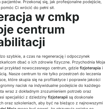
pacjentów. Przekonaj się, jak profesjonalne podejście,
omóc Ci wrócić do pełni sił.
neracja w cmkp
je centrum
abilitacji
dzo szybkie, a czas na regenerację i odpoczynek
szkańcom dbać o ich zdrowie fizyczne. Przychodnia Moja
owi przykład nowoczesnego centrum, gdzie
fizjoterapia
i
ią. Nasze centrum to nie tylko przestrzeń do leczenia
e, które skupia się na profilaktyce i poprawie jakości
ogromny nacisk na indywidualne podejście do każdego
asta wraz z dokładnym zrozumieniem potrzeb oraz
si specjaliści z dziedziny
fizjoterapii
są doskonale
ach oraz szkoleniach, aby być na bieżąco z najnowszymi
dni Moja
mogą być pewni, że otrzymują opiekę na