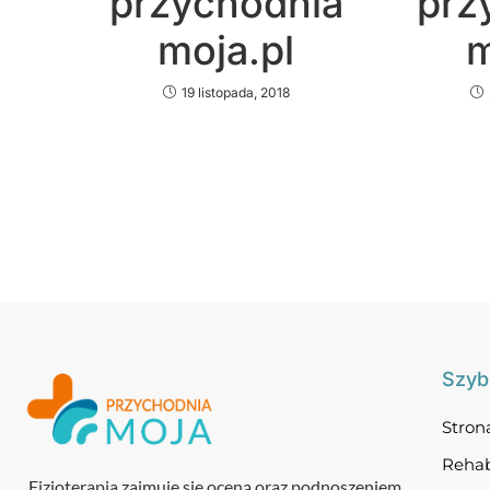
przychodnia
prz
moja.pl
m
19 listopada, 2018
Szybk
Stron
Rehab
Fizjoterapia zajmuje się oceną oraz podnoszeniem