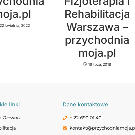
ychodnia
Fizjoterapia i
oja.pl
Rehabilitacja
Warszawa –
22 kwietnia, 2022
przychodnia
moja.pl
16 lipca, 2018
ie linki
Dane kontaktowe
a Główna
+ 22 690 01 40
ilitacja
kontakt@przychodniamoja.p