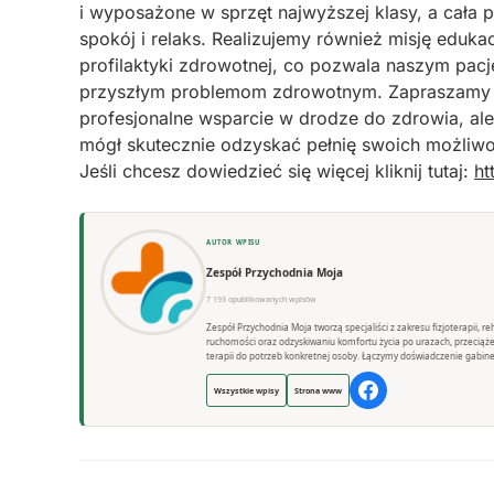
i wyposażone w sprzęt najwyższej klasy, a cała 
spokój i relaks. Realizujemy również misję edukac
profilaktyki zdrowotnej, co pozwala naszym pacj
przyszłym problemom zdrowotnym. Zapraszamy do
profesjonalne wsparcie w drodze do zdrowia, ale
mógł skutecznie odzyskać pełnię swoich możliwo
Jeśli chcesz dowiedzieć się więcej kliknij tutaj:
ht
AUTOR WPISU
Zespół Przychodnia Moja
7 193 opublikowanych wpisów
Zespół Przychodnia Moja tworzą specjaliści z zakresu fizjoterapii, 
ruchomości oraz odzyskiwaniu komfortu życia po urazach, przeciąż
terapii do potrzeb konkretnej osoby. Łączymy doświadczenie gabine
Wszystkie wpisy
Strona www