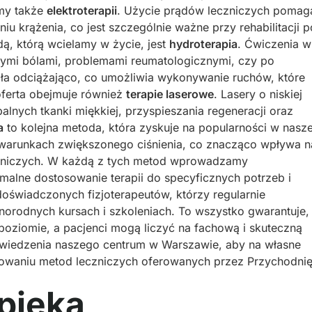
amy także
elektroterapii
. Użycie prądów leczniczych pomag
niu krążenia, co jest szczególnie ważne przy rehabilitacji p
ą, którą wcielamy w życie, jest
hydroterapia
. Ćwiczenia w
łymi bólami, problemami reumatologicznymi, czy po
ła odciążająco, co umożliwia wykonywanie ruchów, które
oferta obejmuje również
terapie laserowe
. Lasery o niskiej
nych tkanki miękkiej, przyspieszania regeneracji oraz
a
to kolejna metoda, która zyskuje na popularności w nasze
 warunkach zwiększonego ciśnienia, co znacząco wpływa n
czniczych. W każdą z tych metod wprowadzamy
malne dostosowanie terapii do specyficznych potrzeb i
doświadczonych fizjoterapeutów, którzy regularnie
norodnych kursach i szkoleniach. To wszystko gwarantuje,
poziomie, a pacjenci mogą liczyć na fachową i skuteczną
wiedzenia naszego centrum w Warszawie, aby na własne
sowaniu metod leczniczych oferowanych przez Przychodni
pieka