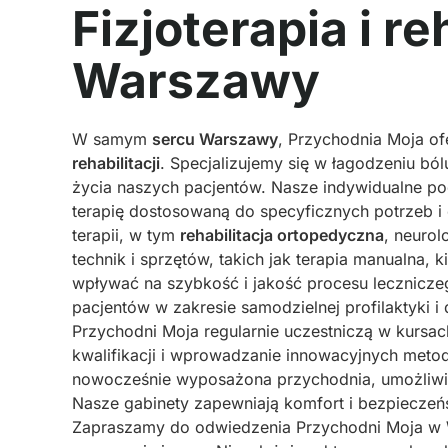
Fizjoterapia i r
Warszawy
W samym
sercu Warszawy
, Przychodnia Moja of
rehabilitacji
. Specjalizujemy się w łagodzeniu bó
życia naszych pacjentów. Nasze indywidualne p
terapię dostosowaną do specyficznych potrzeb i 
terapii, w tym
rehabilitacja ortopedyczna
, neuro
technik i sprzętów, takich jak terapia manualna, k
wpływać na szybkość i jakość procesu leczniczego
pacjentów w zakresie samodzielnej profilaktyki i
Przychodni Moja regularnie uczestniczą w kursac
kwalifikacji i wprowadzanie innowacyjnych metod
nowocześnie wyposażona przychodnia, umożliwia
Nasze gabinety zapewniają komfort i bezpieczeńst
Zapraszamy do odwiedzenia Przychodni Moja w Wa