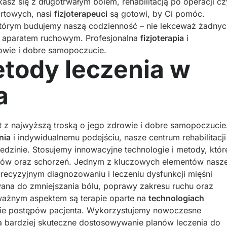
asz się z długotrwałym bólem, rehabilitacją po operacji cz
rtowych, nasi
fizjoterapeuci
są gotowi, by Ci pomóc.
 którym budujemy naszą codzienność – nie lekceważ żadnyc
 aparatem ruchowym. Profesjonalna
fizjoterapia
i
owie i dobre samopoczucie.
ody leczenia w
a
t z najwyższą troską o jego zdrowie i dobre samopoczucie
nia
i indywidualnemu podejściu, nasze centrum rehabilitacji 
ziedzinie. Stosujemy innowacyjne technologie i metody, któr
azów oraz schorzeń. Jednym z kluczowych elementów nasze
 precyzyjnym diagnozowaniu i leczeniu dysfunkcji mięśni
ana do zmniejszania bólu, poprawy zakresu ruchu oraz
 ważnym aspektem są terapie oparte na
technologiach
enie postępów pacjenta. Wykorzystujemy nowoczesne
a bardziej skuteczne dostosowywanie planów leczenia do