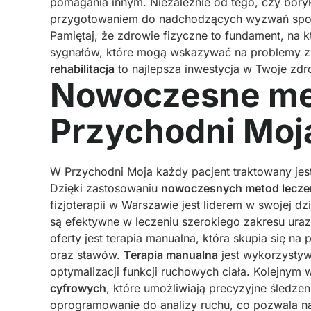
pomagania innym. Niezależnie od tego, czy boryk
przygotowaniem do nadchodzących wyzwań spo
Pamiętaj, że zdrowie fizyczne to fundament, na
sygnałów, które mogą wskazywać na problemy z
rehabilitacja
to najlepsza inwestycja w Twoje zdr
Nowoczesne met
Przychodni Moj
W Przychodni Moja każdy pacjent traktowany jes
Dzięki zastosowaniu
nowoczesnych metod lecze
fizjoterapii w Warszawie jest liderem w swojej d
są efektywne w leczeniu szerokiego zakresu ur
oferty jest terapia manualna, która skupia się na
oraz stawów.
Terapia manualna
jest wykorzystyw
optymalizacji funkcji ruchowych ciała. Kolejnym
cyfrowych
, które umożliwiają precyzyjne śledz
oprogramowanie do analizy ruchu, co pozwala n