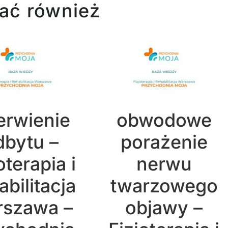
ać również
erwienie
obwodowe
dbytu –
porażenie
oterapia i
nerwu
bilitacja
twarzowego
szawa –
objawy –