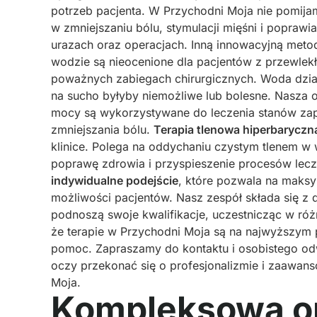
potrzeb pacjenta. W Przychodni Moja nie pomij
w zmniejszaniu bólu, stymulacji mięśni i poprawia
urazach oraz operacjach. Inną innowacyjną metod
wodzie są nieocenione dla pacjentów z przewlek
poważnych zabiegach chirurgicznych. Woda dzia
na sucho byłyby niemożliwe lub bolesne. Nasza 
mocy są wykorzystywane do leczenia stanów zapal
zmniejszania bólu.
Terapia tlenowa hiperbaryczn
klinice. Polega na oddychaniu czystym tlenem w
poprawę zdrowia i przyspieszenie procesów le
indywidualne podejście
, które pozwala na maksy
możliwości pacjentów. Nasz zespół składa się z 
podnoszą swoje kwalifikacje, uczestnicząc w róż
że terapie w Przychodni Moja są na najwyższym 
pomoc. Zapraszamy do kontaktu i osobistego od
oczy przekonać się o profesjonalizmie i zaawan
Moja.
Kompleksowa o