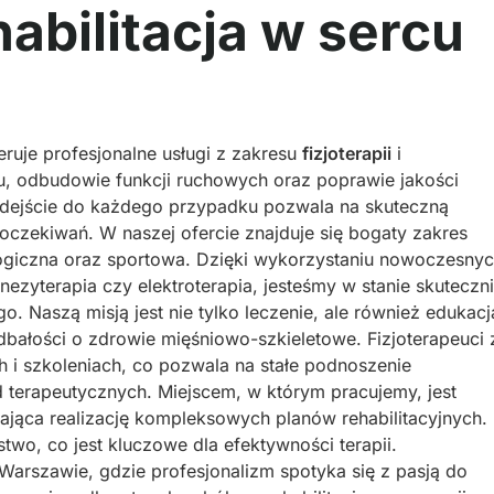
ehabilitacja w sercu
eruje profesjonalne usługi z zakresu
fizjoterapii
i
lu, odbudowie funkcji ruchowych oraz poprawie jakości
odejście do każdego przypadku pozwala na skuteczną
oczekiwań. W naszej ofercie znajduje się bogaty zakres
logiczna oraz sportowa. Dzięki wykorzystaniu nowoczesny
inezyterapia czy elektroterapia, jesteśmy w stanie skuteczn
. Naszą misją jest nie tylko leczenie, ale również edukacj
 dbałości o zdrowie mięśniowo-szkieletowe. Fizjoterapeuci 
h i szkoleniach, co pozwala na stałe podnoszenie
 terapeutycznych. Miejscem, w którym pracujemy, jest
jąca realizację kompleksowych planów rehabilitacyjnych.
wo, co jest kluczowe dla efektywności terapii.
rszawie, gdzie profesjonalizm spotyka się z pasją do