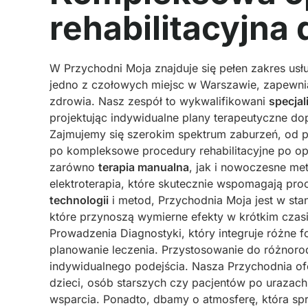
rehabilitacyjna
W Przychodni Moja znajduje się pełen zakres us
jedno z czołowych miejsc w Warszawie, zapewnia
zdrowia. Nasz zespół to wykwalifikowani
specjal
projektując indywidualne plany terapeutyczne d
Zajmujemy się szerokim spektrum zaburzeń, od p
po kompleksowe procedury rehabilitacyjne po ope
zarówno
terapia manualna
, jak i nowoczesne met
elektroterapia, które skutecznie wspomagają pro
technologii
i metod, Przychodnia Moja jest w stan
które przynoszą wymierne efekty w krótkim czas
Prowadzenia Diagnostyki, który integruje różne fo
planowanie leczenia. Przystosowanie do różnoro
indywidualnego podejścia. Nasza Przychodnia of
dzieci, osób starszych czy pacjentów po urazach
wsparcia. Ponadto, dbamy o atmosferę, która sp