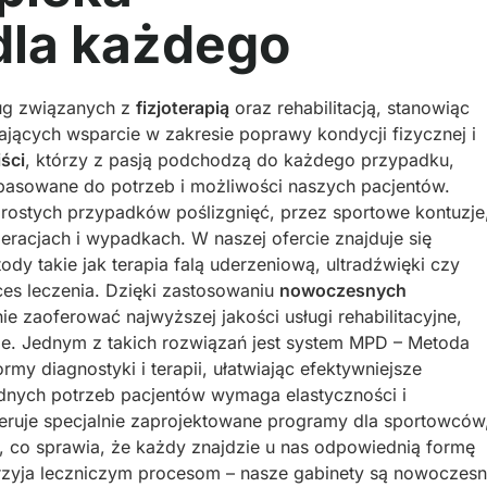
 dla każdego
ług związanych z
fizjoterapią
oraz rehabilitacją, stanowiąc
jących wsparcie w zakresie poprawy kondycji fizycznej i
iści
, którzy z pasją podchodzą do każdego przypadku,
opasowane do potrzeb i możliwości naszych pacjentów.
rostych przypadków poślizgnięć, przez sportowe kontuzje
racjach i wypadkach. W naszej ofercie znajduje się
ody takie jak terapia falą uderzeniową, ultradźwięki czy
ces leczenia. Dzięki zastosowaniu
nowoczesnych
ie zaoferować najwyższej jakości usługi rehabilitacyjne,
ie. Jednym z takich rozwiązań jest system MPD – Metoda
rmy diagnostyki i terapii, ułatwiając efektywniejsze
dnych potrzeb pacjentów wymaga elastyczności i
eruje specjalnie zaprojektowane programy dla sportowców
, co sprawia, że każdy znajdzie u nas odpowiednią formę
rzyja leczniczym procesom – nasze gabinety są nowoczes