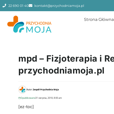
22 690 01 40
kontakt@przychodniamoja.pl
Strona Główna
mpd – Fizjoterapia i 
przychodniamoja.pl
Autor:
Zespół Przychodnia Moja
Opublikowano
31 sierpnia, 2018, 8:00 am
[ez-toc]