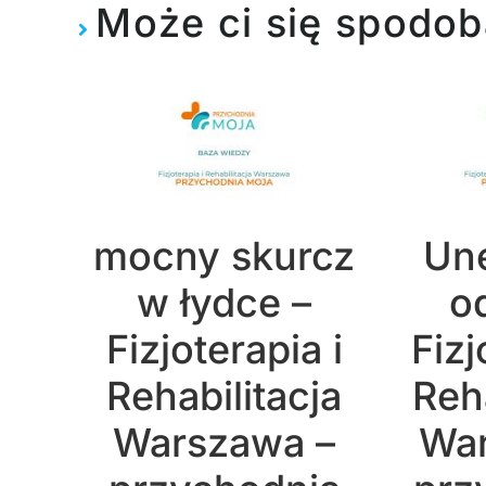
Może ci się spodob
mocny skurcz
Un
w łydce –
o
Fizjoterapia i
Fizj
Rehabilitacja
Reha
Warszawa –
War