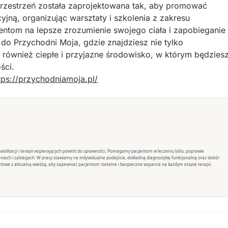
przestrzeń została zaprojektowana tak, aby promować
yjną, organizując warsztaty i szkolenia z zakresu
entom na lepsze zrozumienie swojego ciała i zapobieganie
 Przychodni Moja, gdzie znajdziesz nie tylko
 również ciepłe i przyjazne środowisko, w którym będzies
ści.
tps://przychodniamoja.pl/
rehabilitacji i terapii wspierających powrót do sprawności. Pomagamy pacjentom w leczeniu bólu, poprawie
eniach i zabiegach. W pracy stawiamy na indywidualne podejście, dokładną diagnostykę funkcjonalną oraz dobór
towe z aktualną wiedzą, aby zapewniać pacjentom rzetelne i bezpieczne wsparcie na każdym etapie terapii.