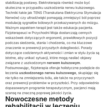
stabilizację postawy. Elektroterapia również może być
skuteczna w przypadku uszkodzenia nerwu kulszowego.
Techniki takie jak TENS (Transkutana Elektryczna Stymulacja
Nerwów) czy ultradźwięki pomagają zmniejszyć ból poprzez
modulację sygnałów bólowych przekazywanych do mózgu.
Ważnym aspektem terapii jest także edukacja pacjenta.
Fizjoterapeuci w Przychodni Moja dostarczają cennych
wskazówek dotyczących ergonomii, prawidłowych pozycji
podczas siedzenia, stania i chodzenia, co ma kluczowe
znaczenie w prewencji przyszłych dolegliwości. Porady
dotyczące codziennych aktywności i zmian w stylu życia są
istotne, aby unikać sytuacji, które mogą nasilać objawy
związane z uszkodzonym
nerwem kulszowym
.
Podsumowując, fizjoterapia oferuje holistyczne podejście do
leczenia
uszkodzonego nerwu kulszowego
, skupiając się
nie tylko na zmniejszeniu bólu, ale także na przyczynach
oraz prewencji problemów w przyszłości. Przy odpowiednio
dopasowanym programie terapeutycznym, pacjenci mają
szansę na znaczną poprawę jakości życia.
Nowoczesne metody
rehabilitacji w leczeniu