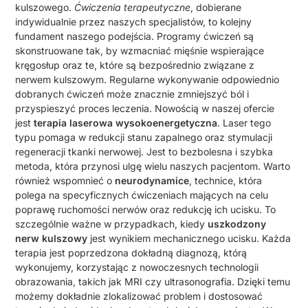
kulszowego.
Ćwiczenia terapeutyczne
, dobierane
indywidualnie przez naszych specjalistów, to kolejny
fundament naszego podejścia. Programy ćwiczeń są
skonstruowane tak, by wzmacniać mięśnie wspierające
kręgosłup oraz te, które są bezpośrednio związane z
nerwem kulszowym. Regularne wykonywanie odpowiednio
dobranych ćwiczeń może znacznie zmniejszyć ból i
przyspieszyć proces leczenia. Nowością w naszej ofercie
jest
terapia laserowa wysokoenergetyczna
. Laser tego
typu pomaga w redukcji stanu zapalnego oraz stymulacji
regeneracji tkanki nerwowej. Jest to bezbolesna i szybka
metoda, która przynosi ulgę wielu naszych pacjentom. Warto
również wspomnieć o
neurodynamice
, technice, która
polega na specyficznych ćwiczeniach mających na celu
poprawę ruchomości nerwów oraz redukcję ich ucisku. To
szczególnie ważne w przypadkach, kiedy
uszkodzony
nerw kulszowy
jest wynikiem mechanicznego ucisku. Każda
terapia jest poprzedzona dokładną diagnozą, którą
wykonujemy, korzystając z nowoczesnych technologii
obrazowania, takich jak MRI czy ultrasonografia. Dzięki temu
możemy dokładnie zlokalizować problem i dostosować