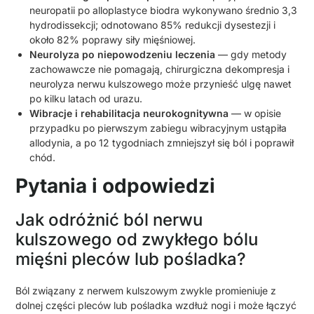
neuropatii po alloplastyce biodra wykonywano średnio 3,3
hydrodissekcji; odnotowano 85% redukcji dysestezji i
około 82% poprawy siły mięśniowej.
Neurolyza po niepowodzeniu leczenia
— gdy metody
zachowawcze nie pomagają, chirurgiczna dekompresja i
neurolyza nerwu kulszowego może przynieść ulgę nawet
po kilku latach od urazu.
Wibracje i rehabilitacja neurokognitywna
— w opisie
przypadku po pierwszym zabiegu wibracyjnym ustąpiła
allodynia, a po 12 tygodniach zmniejszył się ból i poprawił
chód.
Pytania i odpowiedzi
Jak odróżnić ból nerwu
kulszowego od zwykłego bólu
mięśni pleców lub pośladka?
Ból związany z nerwem kulszowym zwykle promieniuje z
dolnej części pleców lub pośladka wzdłuż nogi i może łączyć