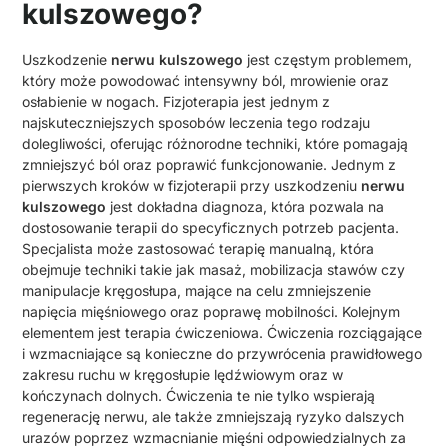
kulszowego?
Uszkodzenie
nerwu kulszowego
jest częstym problemem,
który może powodować intensywny ból, mrowienie oraz
osłabienie w nogach. Fizjoterapia jest jednym z
najskuteczniejszych sposobów leczenia tego rodzaju
dolegliwości, oferując różnorodne techniki, które pomagają
zmniejszyć ból oraz poprawić funkcjonowanie. Jednym z
pierwszych kroków w fizjoterapii przy uszkodzeniu
nerwu
kulszowego
jest dokładna diagnoza, która pozwala na
dostosowanie terapii do specyficznych potrzeb pacjenta.
Specjalista może zastosować terapię manualną, która
obejmuje techniki takie jak masaż, mobilizacja stawów czy
manipulacje kręgosłupa, mające na celu zmniejszenie
napięcia mięśniowego oraz poprawę mobilności. Kolejnym
elementem jest terapia ćwiczeniowa. Ćwiczenia rozciągające
i wzmacniające są konieczne do przywrócenia prawidłowego
zakresu ruchu w kręgosłupie lędźwiowym oraz w
kończynach dolnych. Ćwiczenia te nie tylko wspierają
regenerację nerwu, ale także zmniejszają ryzyko dalszych
urazów poprzez wzmacnianie mięśni odpowiedzialnych za