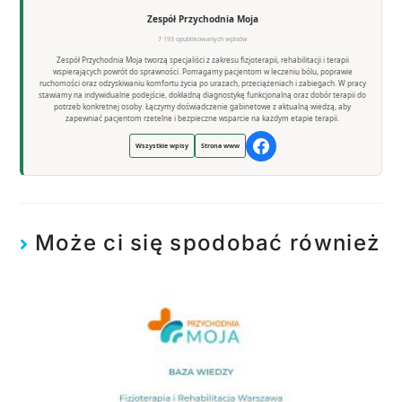
Zespół Przychodnia Moja
7 193 opublikowanych wpisów
Zespół Przychodnia Moja tworzą specjaliści z zakresu fizjoterapii, rehabilitacji i terapii
wspierających powrót do sprawności. Pomagamy pacjentom w leczeniu bólu, poprawie
ruchomości oraz odzyskiwaniu komfortu życia po urazach, przeciążeniach i zabiegach. W pracy
stawiamy na indywidualne podejście, dokładną diagnostykę funkcjonalną oraz dobór terapii do
potrzeb konkretnej osoby. Łączymy doświadczenie gabinetowe z aktualną wiedzą, aby
zapewniać pacjentom rzetelne i bezpieczne wsparcie na każdym etapie terapii.
Wszystkie wpisy
Strona www
Może ci się spodobać również