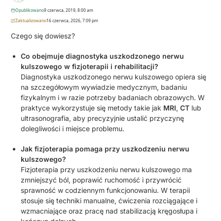
Opublikowano
9 czerwca, 2019, 8:00 am
Zaktualizowano
16 czerwca, 2026, 7:09 pm
Czego się dowiesz?
Co obejmuje diagnostyka uszkodzonego nerwu
kulszowego w fizjoterapii i rehabilitacji?
Diagnostyka uszkodzonego nerwu kulszowego opiera się
na szczegółowym wywiadzie medycznym, badaniu
fizykalnym i w razie potrzeby badaniach obrazowych. W
praktyce wykorzystuje się metody takie jak
MRI
,
CT
lub
ultrasonografia, aby precyzyjnie ustalić przyczynę
dolegliwości i miejsce problemu.
Jak fizjoterapia pomaga przy uszkodzeniu nerwu
kulszowego?
Fizjoterapia przy uszkodzeniu nerwu kulszowego ma
zmniejszyć ból, poprawić ruchomość i przywrócić
sprawność w codziennym funkcjonowaniu. W terapii
stosuje się techniki manualne, ćwiczenia rozciągające i
wzmacniające oraz pracę nad stabilizacją kręgosłupa i