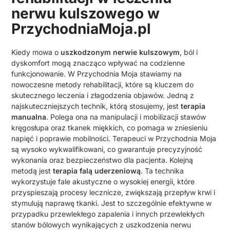
nerwu kulszowego w
PrzychodniaMoja.pl
Kiedy mowa o
uszkodzonym nerwie kulszowym
, ból i
dyskomfort mogą znacząco wpływać na codzienne
funkcjonowanie. W Przychodnia Moja stawiamy na
nowoczesne metody rehabilitacji, które są kluczem do
skutecznego leczenia i złagodzenia objawów. Jedną z
najskuteczniejszych technik, którą stosujemy, jest
terapia
manualna
. Polega ona na manipulacji i mobilizacji stawów
kręgosłupa oraz tkanek miękkich, co pomaga w zniesieniu
napięć i poprawie mobilności. Terapeuci w Przychodnia Moja
są wysoko wykwalifikowani, co gwarantuje precyzyjność
wykonania oraz bezpieczeństwo dla pacjenta. Kolejną
metodą jest
terapia falą uderzeniową
. Ta technika
wykorzystuje fale akustyczne o wysokiej energii, które
przyspieszają procesy lecznicze, zwiększają przepływ krwi i
stymulują naprawę tkanki. Jest to szczególnie efektywne w
przypadku przewlekłego zapalenia i innych przewlekłych
stanów bólowych wynikających z uszkodzenia nerwu