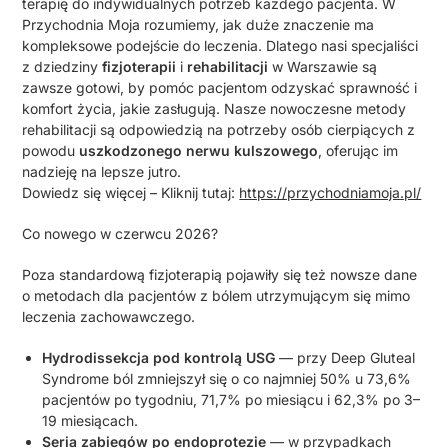
terapię do indywidualnych potrzeb każdego pacjenta. W
Przychodnia Moja rozumiemy, jak duże znaczenie ma
kompleksowe podejście do leczenia. Dlatego nasi specjaliści
z dziedziny
fizjoterapii
i
rehabilitacji
w Warszawie są
zawsze gotowi, by pomóc pacjentom odzyskać sprawność i
komfort życia, jakie zasługują. Nasze nowoczesne metody
rehabilitacji są odpowiedzią na potrzeby osób cierpiących z
powodu
uszkodzonego nerwu kulszowego
, oferując im
nadzieję na lepsze jutro.
Dowiedz się więcej – Kliknij tutaj:
https://przychodniamoja.pl/
Co nowego w czerwcu 2026?
Poza standardową fizjoterapią pojawiły się też nowsze dane
o metodach dla pacjentów z bólem utrzymującym się mimo
leczenia zachowawczego.
Hydrodissekcja pod kontrolą USG
— przy Deep Gluteal
Syndrome ból zmniejszył się o co najmniej 50% u 73,6%
pacjentów po tygodniu, 71,7% po miesiącu i 62,3% po 3–
19 miesiącach.
Seria zabiegów po endoprotezie
— w przypadkach