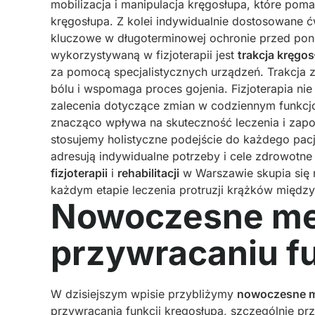
mobilizacja i manipulacja kręgosłupa, które poma
kręgosłupa. Z kolei indywidualnie dostosowane ć
kluczowe w długoterminowej ochronie przed po
wykorzystywaną w fizjoterapii jest
trakcja kręgo
za pomocą specjalistycznych urządzeń. Trakcja z
bólu i wspomaga proces gojenia. Fizjoterapia nie
zalecenia dotyczące zmian w codziennym funkc
znacząco wpływa na skuteczność leczenia i zap
stosujemy holistyczne podejście do każdego pacj
adresują indywidualne potrzeby i cele zdrowotne
fizjoterapii
i
rehabilitacji
w Warszawie skupia się n
każdym etapie leczenia protruzji krążków międz
Nowoczesne met
przywracaniu fu
W dzisiejszym wpisie przybliżymy
nowoczesne me
przywracania funkcji kręgosłupa, szczególnie prz