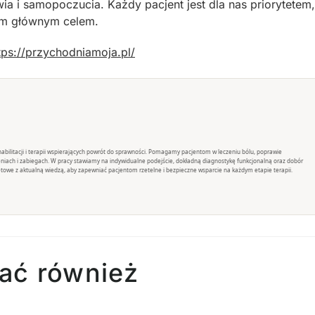
 i samopoczucia. Każdy pacjent jest dla nas priorytetem,
zym głównym celem.
tps://przychodniamoja.pl/
rehabilitacji i terapii wspierających powrót do sprawności. Pomagamy pacjentom w leczeniu bólu, poprawie
eniach i zabiegach. W pracy stawiamy na indywidualne podejście, dokładną diagnostykę funkcjonalną oraz dobór
towe z aktualną wiedzą, aby zapewniać pacjentom rzetelne i bezpieczne wsparcie na każdym etapie terapii.
ać również