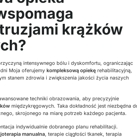
a wspomaga
otruzjami krążków
ch?
zyczyną intensywnego bólu i dyskomfortu, ograniczając
odni Moja oferujemy
kompleksową opiekę
rehabilitacyjną,
ym stanem zdrowia i zwiększenia jakości życia naszych
wansowane techniki obrazowania, aby precyzyjnie
ążków
międzykręgowych. Taka dokładność jest niezbędna d
nego, skrojonego na miarę potrzeb każdego pacjenta.
tacja indywidualnie dobranego planu rehabilitacji.
zjoterapia manualna
, terapie ciągłości tkanek, terapia