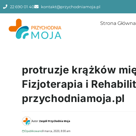
22 690 01 40
kontakt@przychodniamoja.pl
Strona Główna
protruzje krążków m
Fizjoterapia i Rehabil
przychodniamoja.pl
Autor:
Zespół Przychodnia Moja
Opublikowano
9 marca, 2020, 8:00 am