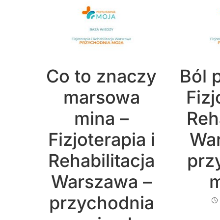
Co to znaczy
Ból 
marsowa
Fizj
mina –
Reha
Fizjoterapia i
War
Rehabilitacja
prz
Warszawa –
m
przychodnia