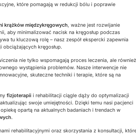
cyjne, które pomagają w redukcji bólu i poprawie
mi krążków międzykręgowych
, ważne jest rozwijanie
mii, aby minimalizować nacisk na kręgosłup podczas
ywa tu kluczową rolę – nasz zespół ekspercki zapewnia
ji obciążających kręgosłup.
czenia nie tylko wspomagają proces leczenia, ale równie
onownego wystąpienia problemów. Nasze interwencje nie
nowacyjne, skuteczne techniki i terapie, które są na
iny
fizjoterapii
i rehabilitacji ciągle dąży do optymalizacji
aktualizując swoje umiejętności. Dzięki temu nasi pacjenci
opiekę opartą na aktualnych badaniach i trendach w
owych
.
i rehabilitacyjnymi oraz skorzystania z konsultacji, któr