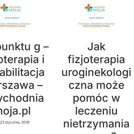
punktu g –
Jak
oterapia i
fizjoterapia
bilitacja
uroginekologi
szawa –
czna może
ychodnia
pomóc w
oja.pl
leczeniu
nietrzymania
23 stycznia, 2018