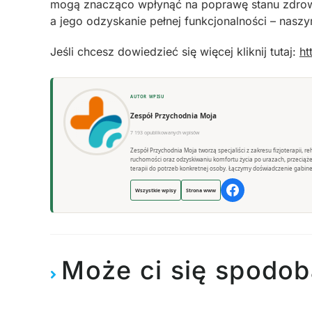
mogą znacząco wpłynąć na poprawę stanu zdrowia
a jego odzyskanie pełnej funkcjonalności – nas
Jeśli chcesz dowiedzieć się więcej kliknij tutaj:
ht
AUTOR WPISU
Zespół Przychodnia Moja
7 193 opublikowanych wpisów
Zespół Przychodnia Moja tworzą specjaliści z zakresu fizjoterapii, 
ruchomości oraz odzyskiwaniu komfortu życia po urazach, przeciąż
terapii do potrzeb konkretnej osoby. Łączymy doświadczenie gabine
Wszystkie wpisy
Strona www
Może ci się spodob