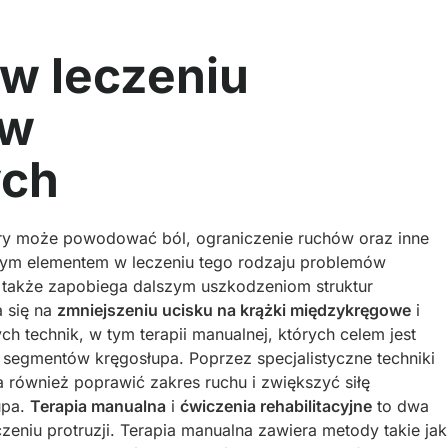
i w leczeniu
ów
ych
óry może powodować ból, ograniczenie ruchów oraz inne
owym elementem w leczeniu tego rodzaju problemów
e także zapobiega dalszym uszkodzeniom struktur
a się na
zmniejszeniu ucisku na krążki międzykręgowe
i
h technik, w tym terapii manualnej, których celem jest
segmentów kręgosłupa. Poprzez specjalistyczne techniki
a również poprawić zakres ruchu i zwiększyć siłę
łupa.
Terapia manualna
i
ćwiczenia rehabilitacyjne
to dwa
eniu protruzji. Terapia manualna zawiera metody takie jak