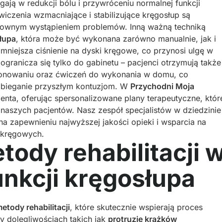
gają w redukcji bólu i przywróceniu normalnej funkcji
wiczenia wzmacniające i stabilizujące kręgosłup są
nownym wystąpieniem problemów. Inną ważną techniką
słupa
, która może być wykonana zarówno manualnie, jak i
mniejsza ciśnienie na dyski kręgowe, co przynosi ulgę w
 ogranicza się tylko do gabinetu – pacjenci otrzymują także
jonowaniu oraz ćwiczeń do wykonania w domu, co
obieganie przyszłym kontuzjom. W
Przychodni Moja
enta, oferując spersonalizowane plany terapeutyczne, któr
 naszych pacjentów. Nasz zespół specjalistów w dziedzinie
a zapewnieniu najwyższej jakości opieki i wsparcia na
ykręgowych.
ody rehabilitacji 
nkcji kręgosłupa
tody rehabilitacji
, które skutecznie wspierają proces
y dolegliwościach takich jak
protruzje krążków