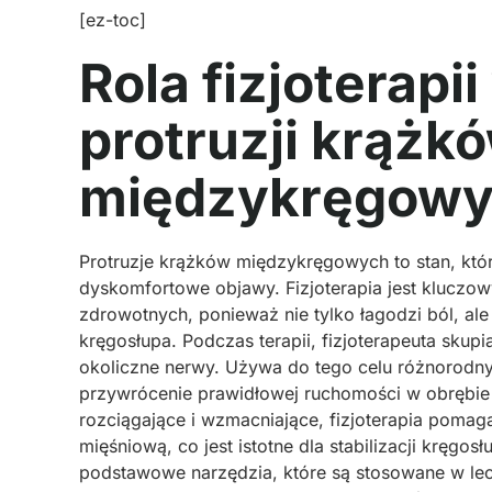
[ez-toc]
Rola fizjoterapi
protruzji krążk
międzykręgow
Protruzje krążków międzykręgowych to stan, kt
dyskomfortowe objawy. Fizjoterapia jest klucz
zdrowotnych, ponieważ nie tylko łagodzi ból, al
kręgosłupa. Podczas terapii, fizjoterapeuta skupi
okoliczne nerwy. Używa do tego celu różnorodnyc
przywrócenie prawidłowej ruchomości w obrębie 
rozciągające i wzmacniające, fizjoterapia pomag
mięśniową, co jest istotne dla stabilizacji kręgos
podstawowe narzędzia, które są stosowane w lecz