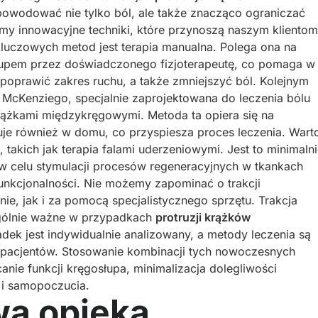
powodować nie tylko ból, ale także znacząco ograniczać
my innowacyjne techniki, które przynoszą naszym klientom
kluczowych metod jest terapia manualna. Polega ona na
łupem przez doświadczonego fizjoterapeutę, co pomaga w
poprawić zakres ruchu, a także zmniejszyć ból. Kolejnym
a McKenziego, specjalnie zaprojektowana do leczenia bólu
ążkami międzykręgowymi. Metoda ta opiera się na
uje również w domu, co przyspiesza proces leczenia. Wart
akich jak terapia falami uderzeniowymi. Jest to minimaln
 w celu stymulacji procesów regeneracyjnych w tkankach
funkcjonalności. Nie możemy zapominać o trakcji
ie, jak i za pomocą specjalistycznego sprzętu. Trakcja
ególnie ważne w przypadkach
protruzji krążków
ek jest indywidualnie analizowany, a metody leczenia są
pacjentów. Stosowanie kombinacji tych nowoczesnych
anie funkcji kręgosłupa, minimalizacja dolegliwości
 i samopoczucia.
a opieka