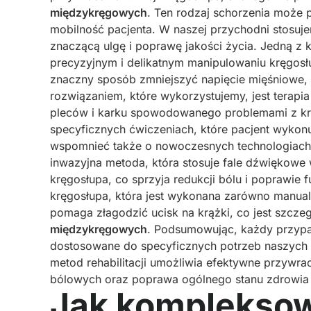
międzykręgowych
. Ten rodzaj schorzenia może 
mobilność pacjenta. W naszej przychodni stosuje
znaczącą ulgę i poprawę jakości życia. Jedną z 
precyzyjnym i delikatnym manipulowaniu kręgos
znaczny sposób zmniejszyć napięcie mięśniowe, 
rozwiązaniem, które wykorzystujemy, jest terapi
pleców i karku spowodowanego problemami z kr
specyficznych ćwiczeniach, które pacjent wykon
wspomnieć także o nowoczesnych technologiach, t
inwazyjna metoda, która stosuje fale dźwiękowe
kręgosłupa, co sprzyja redukcji bólu i poprawie 
kręgosłupa, która jest wykonana zarówno manualn
pomaga złagodzić ucisk na krążki, co jest szcz
międzykręgowych
. Podsumowując, każdy przypad
dostosowane do specyficznych potrzeb naszych 
metod rehabilitacji umożliwia efektywne przywrac
bólowych oraz poprawa ogólnego stanu zdrowia
Jak kompleksow