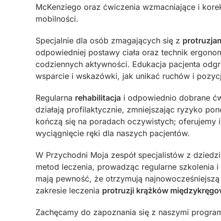
McKenziego oraz ćwiczenia wzmacniające i korek
mobilności.
Specjalnie dla osób zmagających się z
protruzja
odpowiedniej postawy ciała oraz technik ergono
codziennych aktywności. Edukacja pacjenta odgr
wsparcie i wskazówki, jak unikać ruchów i pozyc
Regularna
rehabilitacja
i odpowiednio dobrane ćwi
działają profilaktycznie, zmniejszając ryzyko p
kończą się na poradach oczywistych; oferujemy in
wyciągnięcie ręki dla naszych pacjentów.
W Przychodni Moja zespół specjalistów z dziedz
metod leczenia, prowadząc regularne szkolenia i 
mają pewność, że otrzymują najnowocześniejszą 
zakresie leczenia
protruzji krążków międzykręg
Zachęcamy do zapoznania się z naszymi programam