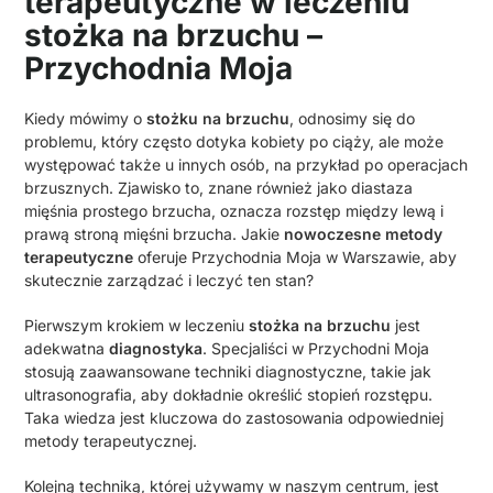
terapeutyczne w leczeniu
stożka na brzuchu –
Przychodnia Moja
Kiedy mówimy o
stożku na brzuchu
, odnosimy się do
problemu, który często dotyka kobiety po ciąży, ale może
występować także u innych osób, na przykład po operacjach
brzusznych. Zjawisko to, znane również jako diastaza
mięśnia prostego brzucha, oznacza rozstęp między lewą i
prawą stroną mięśni brzucha. Jakie
nowoczesne metody
terapeutyczne
oferuje Przychodnia Moja w Warszawie, aby
skutecznie zarządzać i leczyć ten stan?
Pierwszym krokiem w leczeniu
stożka na brzuchu
jest
adekwatna
diagnostyka
. Specjaliści w Przychodni Moja
stosują zaawansowane techniki diagnostyczne, takie jak
ultrasonografia, aby dokładnie określić stopień rozstępu.
Taka wiedza jest kluczowa do zastosowania odpowiedniej
metody terapeutycznej.
Kolejną techniką, której używamy w naszym centrum, jest