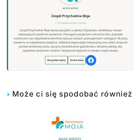
AUTOR WPISU
Zespół Przychodnia Moja
7 193 opublikowanych wpisów
Zespół Przychodnia Moja tworzą specjaliści z zakresu fizjoterapii, rehabilitacji i terapii
wspierających powrót do sprawności. Pomagamy pacjentom w leczeniu bólu, poprawie
ruchomości oraz odzyskiwaniu komfortu życia po urazach, przeciążeniach i zabiegach. W pracy
stawiamy na indywidualne podejście, dokładną diagnostykę funkcjonalną oraz dobór terapii do
potrzeb konkretnej osoby. Łączymy doświadczenie gabinetowe z aktualną wiedzą, aby
zapewniać pacjentom rzetelne i bezpieczne wsparcie na każdym etapie terapii.
Wszystkie wpisy
Strona www
Może ci się spodobać również