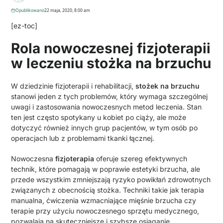
Opublikowano
22 maja, 2020, 8:00 am
[ez-toc]
Rola nowoczesnej fizjoterapii
w leczeniu stożka na brzuchu
W dziedzinie fizjoterapii i rehabilitacji,
stożek na brzuchu
stanowi jeden z tych problemów, który wymaga szczególnej
uwagi i zastosowania nowoczesnych metod leczenia. Stan
ten jest często spotykany u kobiet po ciąży, ale może
dotyczyć również innych grup pacjentów, w tym osób po
operacjach lub z problemami tkanki łącznej.
Nowoczesna
fizjoterapia
oferuje szereg efektywnych
technik, które pomagają w poprawie estetyki brzucha, ale
przede wszystkim zmniejszają ryzyko powikłań zdrowotnych
związanych z obecnością stożka. Techniki takie jak terapia
manualna, ćwiczenia wzmacniające mięśnie brzucha czy
terapie przy użyciu nowoczesnego sprzętu medycznego,
pozwalają na skuteczniejsze i szybsze osiąganie