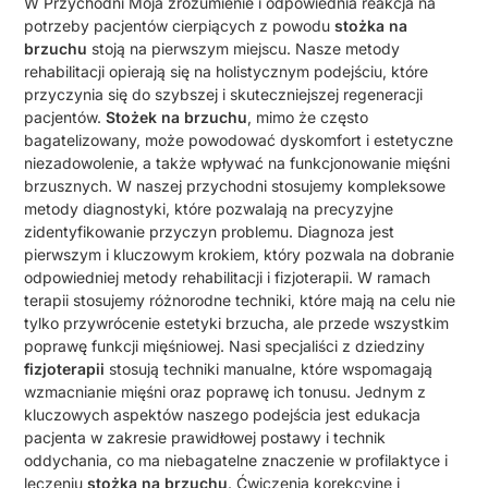
W Przychodni Moja zrozumienie i odpowiednia reakcja na
potrzeby pacjentów cierpiących z powodu
stożka na
brzuchu
stoją na pierwszym miejscu. Nasze metody
rehabilitacji opierają się na holistycznym podejściu, które
przyczynia się do szybszej i skuteczniejszej regeneracji
pacjentów.
Stożek na brzuchu
, mimo że często
bagatelizowany, może powodować dyskomfort i estetyczne
niezadowolenie, a także wpływać na funkcjonowanie mięśni
brzusznych. W naszej przychodni stosujemy kompleksowe
metody diagnostyki, które pozwalają na precyzyjne
zidentyfikowanie przyczyn problemu. Diagnoza jest
pierwszym i kluczowym krokiem, który pozwala na dobranie
odpowiedniej metody rehabilitacji i fizjoterapii. W ramach
terapii stosujemy różnorodne techniki, które mają na celu nie
tylko przywrócenie estetyki brzucha, ale przede wszystkim
poprawę funkcji mięśniowej. Nasi specjaliści z dziedziny
fizjoterapii
stosują techniki manualne, które wspomagają
wzmacnianie mięśni oraz poprawę ich tonusu. Jednym z
kluczowych aspektów naszego podejścia jest edukacja
pacjenta w zakresie prawidłowej postawy i technik
oddychania, co ma niebagatelne znaczenie w profilaktyce i
leczeniu
stożka na brzuchu
. Ćwiczenia korekcyjne i