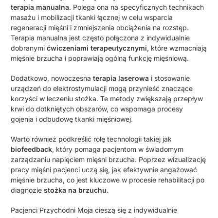
terapia manualna
. Polega ona na specyficznych technikach
masażu i mobilizacji tkanki łącznej w celu wsparcia
regeneracji mięśni i zmniejszenia obciążenia na rozstęp.
Terapia manualna jest często połączona z indywidualnie
dobranymi
ćwiczeniami terapeutycznymi
, które wzmacniają
mięśnie brzucha i poprawiają ogólną funkcję mięśniową.
Dodatkowo, nowoczesna
terapia laserowa
i stosowanie
urządzeń do elektrostymulacji mogą przynieść znaczące
korzyści w leczeniu stożka. Te metody zwiększają przepływ
krwi do dotkniętych obszarów, co wspomaga procesy
gojenia i odbudowę tkanki mięśniowej.
Warto również podkreślić rolę technologii takiej jak
biofeedback
, który pomaga pacjentom w świadomym
zarządzaniu napięciem mięśni brzucha. Poprzez wizualizację
pracy mięśni pacjenci uczą się, jak efektywnie angażować
mięśnie brzucha, co jest kluczowe w procesie rehabilitacji po
diagnozie
stożka na brzuchu
.
Pacjenci Przychodni Moja cieszą się z indywidualnie