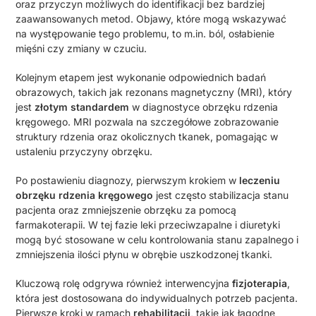
oraz przyczyn możliwych do identifikacji bez bardziej
zaawansowanych metod. Objawy, które mogą wskazywać
na występowanie tego problemu, to m.in. ból, osłabienie
mięśni czy zmiany w czuciu.
Kolejnym etapem jest wykonanie odpowiednich badań
obrazowych, takich jak rezonans magnetyczny (MRI), który
jest
złotym standardem
w diagnostyce obrzęku rdzenia
kręgowego. MRI pozwala na szczegółowe zobrazowanie
struktury rdzenia oraz okolicznych tkanek, pomagając w
ustaleniu przyczyny obrzęku.
Po postawieniu diagnozy, pierwszym krokiem w
leczeniu
obrzęku rdzenia kręgowego
jest często stabilizacja stanu
pacjenta oraz zmniejszenie obrzęku za pomocą
farmakoterapii. W tej fazie leki przeciwzapalne i diuretyki
mogą być stosowane w celu kontrolowania stanu zapalnego i
zmniejszenia ilości płynu w obrębie uszkodzonej tkanki.
Kluczową rolę odgrywa również interwencyjna
fizjoterapia
,
która jest dostosowana do indywidualnych potrzeb pacjenta.
Pierwsze kroki w ramach
rehabilitacji
, takie jak łagodne