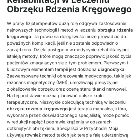
Obrzęku Rdzenia Kręgowego
W pracy fizjoterapeutów dużą rolę odgrywa zastosowanie
najnowszych technologii i metod w leczeniu
obrzęku rdzenia
kręgowego
. Ta poważna dolegliwość może prowadzić do
poważnych komplikacji, jeśli nie zostanie odpowiednio
zarządzona. Dzięki postępom w medycynie rehabilitacyjnej,
istnieją metody, które mogą znacząco poprawić jakość życia
pacjentów zmagających się z tym problemem. Pierwszym i
kluczowym elementem terapii jest dokładna
diagnostyka
.
Zaawansowane techniki obrazowania medycznego, takie jak
rezonans magnetyczny (MRI), umożliwiają precyzyjne
zlokalizowanie obrzęku oraz ocenę stanu tkanki nerwowej.
Na tej podstawie można planować dalsze kroki
terapeutyczne. Niezwykle obiecującą techniką w leczeniu
obrzęku rdzenia kręgowego
jest terapia manualna, która,
wykonana przez doświadczonego specjalistę, może pomóc
w redukcji napięć i poprawie krążenia w obszarach
dotkniętych obrzękiem. Specjaliści w Przychodni Moja
używają również metod takich jak terapia falą uderzeniową