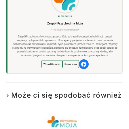
AUTOR WPISU
Zespół Przychodnia Moja
7 193 opublikowanych wpisów
Zespół Przychodnia Moja tworzą specjaliści z zakresu fizjoterapii, rehabilitacji i terapii
wspierających powrót do sprawności. Pomagamy pacjentom w leczeniu bólu, poprawie
ruchomości oraz odzyskiwaniu komfortu życia po urazach, przeciążeniach i zabiegach. W pracy
stawiamy na indywidualne podejście, dokładną diagnostykę funkcjonalną oraz dobór terapii do
potrzeb konkretnej osoby. Łączymy doświadczenie gabinetowe z aktualną wiedzą, aby
zapewniać pacjentom rzetelne i bezpieczne wsparcie na każdym etapie terapii.
Wszystkie wpisy
Strona www
Może ci się spodobać również