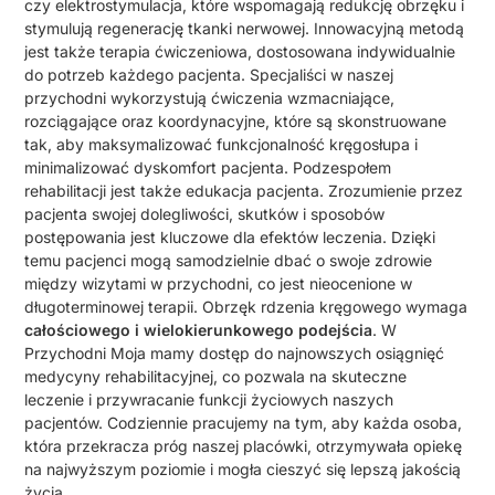
czy elektrostymulacja, które wspomagają redukcję obrzęku i
stymulują regenerację tkanki nerwowej. Innowacyjną metodą
jest także terapia ćwiczeniowa, dostosowana indywidualnie
do potrzeb każdego pacjenta. Specjaliści w naszej
przychodni wykorzystują ćwiczenia wzmacniające,
rozciągające oraz koordynacyjne, które są skonstruowane
tak, aby maksymalizować funkcjonalność kręgosłupa i
minimalizować dyskomfort pacjenta. Podzespołem
rehabilitacji jest także edukacja pacjenta. Zrozumienie przez
pacjenta swojej dolegliwości, skutków i sposobów
postępowania jest kluczowe dla efektów leczenia. Dzięki
temu pacjenci mogą samodzielnie dbać o swoje zdrowie
między wizytami w przychodni, co jest nieocenione w
długoterminowej terapii. Obrzęk rdzenia kręgowego wymaga
całościowego i wielokierunkowego podejścia
. W
Przychodni Moja mamy dostęp do najnowszych osiągnięć
medycyny rehabilitacyjnej, co pozwala na skuteczne
leczenie i przywracanie funkcji życiowych naszych
pacjentów. Codziennie pracujemy na tym, aby każda osoba,
która przekracza próg naszej placówki, otrzymywała opiekę
na najwyższym poziomie i mogła cieszyć się lepszą jakością
życia.